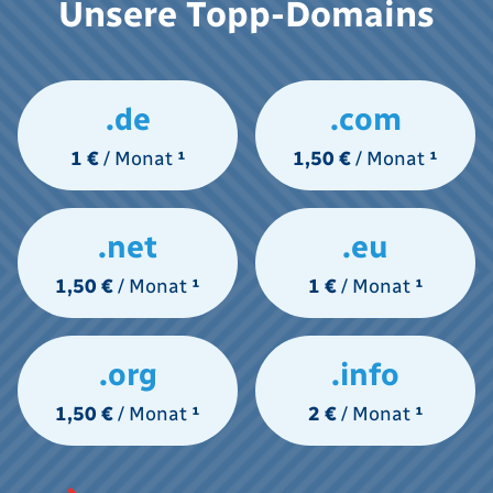
Unsere Topp-Domains
.de
.com
1 €
/ Monat
¹
1,50 €
/ Monat
¹
.net
.eu
1,50 €
/ Monat
¹
1 €
/ Monat
¹
.org
.info
1,50 €
/ Monat
¹
2 €
/ Monat
¹