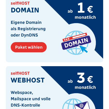
1
selfHOST
€
DOMAIN
ab
monatlich
Eigene Domain
als Registrierung
oder DynDNS
Paket wählen
3
selfHOST
€
WEBHOST
ab
monatlich
Webspace,
Mailspace und volle
DNS-Kontrolle